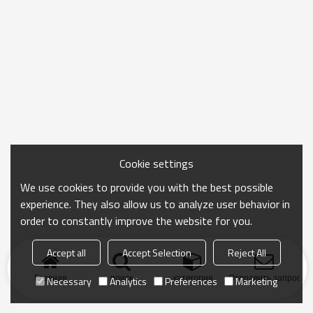
Cookie settings
We use cookies to provide you with the best possible
experience. They also allow us to analyze user behavior in
order to constantly improve the website for you.
Accept all
Accept Selection
Reject All
Главная
поиск
категория
Отправить запрос
Necessary
Analytics
Preferences
Marketing