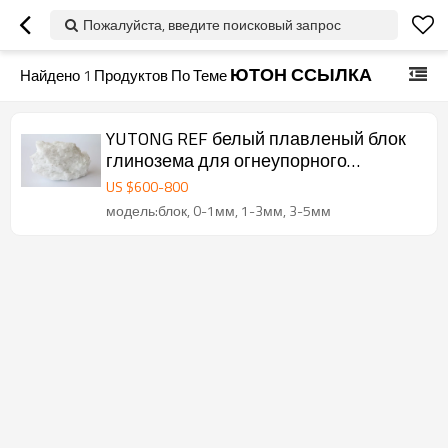
Пожалуйста, введите поисковый запрос
ЮТОН ССЫЛКА
Найдено
1
Продуктов По Теме
YUTONG REF белый плавленый блок
глинозема для огнеупорного
плавленого оксида магния
US $
600
-
800
модель:блок, 0-1мм, 1-3мм, 3-5мм