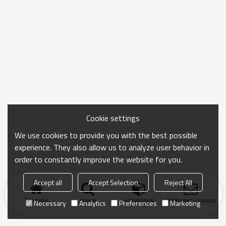
Cookie settings
We use cookies to provide you with the best possible
experience. They also allow us to analyze user behavior in
order to constantly improve the website for you.
Accept all
Accept Selection
Reject All
Главная
поиск
категория
Отправить запрос
Necessary
Analytics
Preferences
Marketing