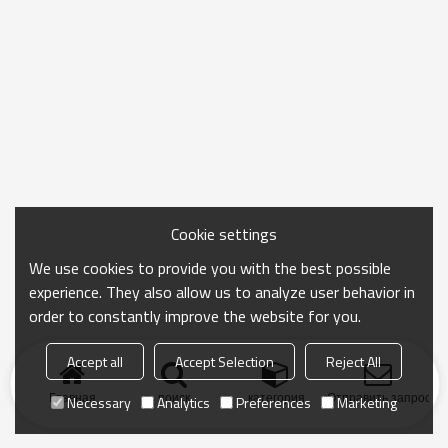
Cookie settings
We use cookies to provide you with the best possible
experience. They also allow us to analyze user behavior in
order to constantly improve the website for you.
Accept all
Accept Selection
Reject All
Главная
поиск
категория
Отправить запрос
Necessary
Analytics
Preferences
Marketing