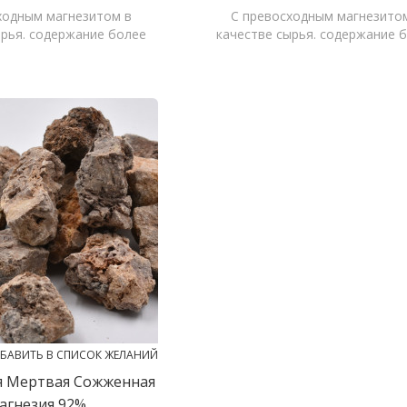
ходным магнезитом в
С превосходным магнезито
ырья. содержание более
качестве сырья. содержание 
ое содержание примесей.
97,5%, низкое содержание при
БАВИТЬ В СПИСОК ЖЕЛАНИЙ
я Мертвая Сожженная
агнезия 92%