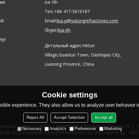
ии
isa Yih
Тел.:
+86 417-5616187
ей
Email:
lisa.yi@yutongrefractories.com
Skype:
lisa.yih
луг
Детальный адрес:
Hetun
Village,Guantun Town, Dashiqiao City,
Liaoning Province, China
Cookie settings
ible experience. They also allow us to analyze user behavior in
Reject All
Accept Selection
Accept all
яжитесь с нами
ЧАВО
Заявление о конфиденциальности
У
Necessary
Analytics
Preferences
Marketing
ght © 2026
Dashiqiao Yutong Refractories Co., Ltd.
Support By
BEE 