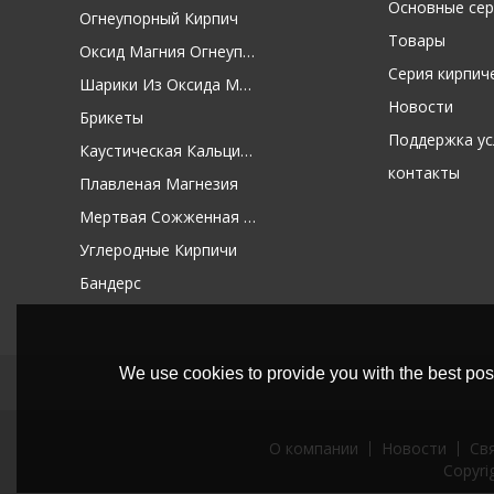
Основные сер
Огнеупорный Кирпич
Товары
Оксид Магния Огнеупорное Сырье
Серия кирпич
Шарики Из Оксида Магния
Новости
Брикеты
Поддержка ус
Каустическая Кальцинированная Магнезия
контакты
Плавленая Магнезия
Мертвая Сожженная Магнезия
Углеродные Кирпичи
Бандерс
We use cookies to provide you with the best poss
О компании
Новости
Св
Copyri