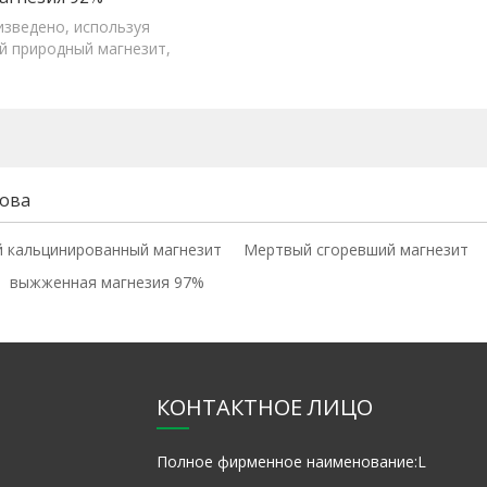
изведено, используя
 природный магнезит,
очищен и прокален в
ахтной печи.
ова
 кальцинированный магнезит
Мертвый сгоревший магнезит
выжженная магнезия 97%
КОНТАКТНОЕ ЛИЦО
Полное фирменное наименование:
L