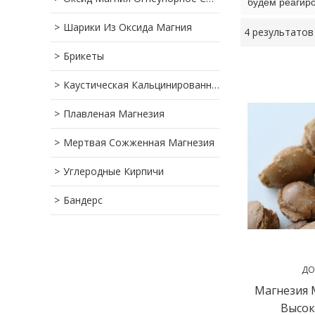
будем реагиро
Шарики Из Оксида Магния
4 результатов
витрина
Брикеты
Каустическая Кальцинированная Магнезия
Плавленая Магнезия
Мертвая Сожженная Магнезия
Углеродные Кирпичи
Бандерс
ДО
Магнезия
Высок