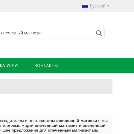
Русский
КА УСЛУГ
КОНТАКТЫ
изводителем и поставщиком
спеченный магнезит
, мы
е торговые марки
спеченный магнезит
и
спеченный
лучшее предложение для
спеченный магнезит
мы