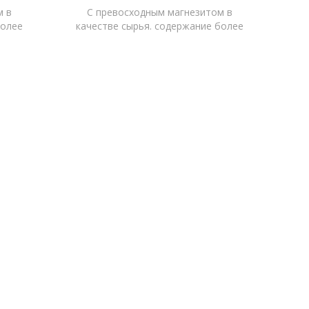
м в
С превосходным магнезитом в
более
качестве сырья. содержание более
месей.
97,5%, низкое содержание примесей.