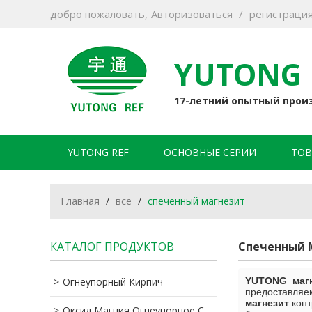
добро пожаловать,
Авторизоваться
/
регистраци
YUTONG 
17-летний опытный прои
YUTONG REF
ОСНОВНЫЕ СЕРИИ
ТОВ
Главная
/
все
/
спеченный магнезит
КАТАЛОГ ПРОДУКТОВ
Спеченный 
Огнеупорный Кирпич
YUTONG магн
предоставляе
магнезит
конт
Оксид Магния Огнеупорное Сырье