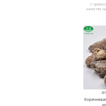
С превос
качестве с
97,5%, низк
ДО
Коричнева
М