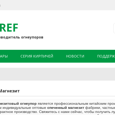
я
REF
зводитель огнеупоров
АРЫ
СЕРИЯ КИРПИЧЕЙ
НОВОСТИ
ПОДДЕРЖ
Магнезит
езитовый огнеупор
является профессиональным китайским про
м индивидуальные оптовые
спеченный магнезит
фабрики, частны
рактное производство. Свяжитесь с нами сейчас, чтобы получить 