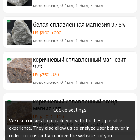
модель:блок, 0-1мм, 1-3мм, 3-5мм
белая сплавленная магнезия 97,5%
US $
900
-
1000
модель:блок, 0-1мм, 1-3мм, 3-5мм
коричневый сплавленный магнезит
97%
US $
750
-
820
модель:блок, 0-1мм, 1-3мм, 3-5мм
коричневый сплавленный оксид
магния 98%
Cookie settings
US $
1000
-
1100
We use cookies to provide you with the best possible
модель:блок, 0-1мм, 1-3мм, 3-5мм
experience. They also allow us to analyze user behavior in
order to constantly improve the website for you.