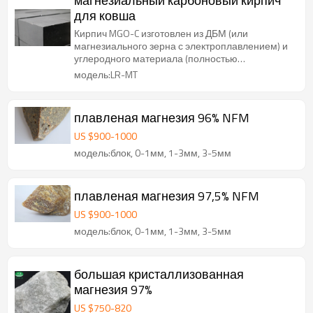
магнезиальный карбоновый кирпич
для ковша
Кирпич MGO-C изготовлен из ДБМ (или
магнезиального зерна с электроплавлением) и
углеродного материала (полностью
кристаллически
модель:LR-MT
плавленая магнезия 96% NFM
US $
900
-
1000
модель:блок, 0-1мм, 1-3мм, 3-5мм
плавленая магнезия 97,5% NFM
US $
900
-
1000
модель:блок, 0-1мм, 1-3мм, 3-5мм
большая кристаллизованная
магнезия 97%
US $
750
-
820