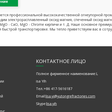
ение
является профессиональной высококачественной огнеупорной пр
одим электрорасплавленный оксид магния, спеченный оксид маг
MgO - CaO, MgO - Chrome кирпичи и т. Д. Наше основное преим
и быстрой транспортировке. Мы тепло приветствуем вас в сотр
КОНТАКТНОЕ ЛИЦО
Полное фирменное наименование:
L
ии
isa Yih
Тел.:
+86 417-5616187
ей
Email:
lisa.yi@yutongrefractories.com
Skype:
lisa.yih
луг