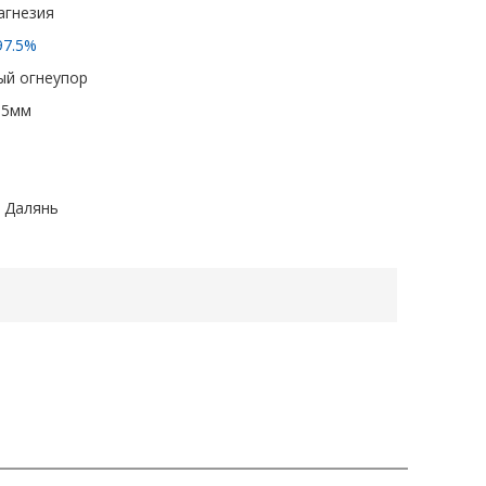
агнезия
97.5%
й огнеупор
3-5мм
 Далянь