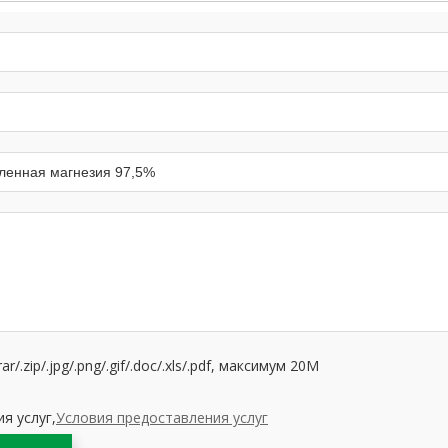
.zip/.jpg/.png/.gif/.doc/.xls/.pdf, максимум 20M
я услуг,
Условия предоставления услуг