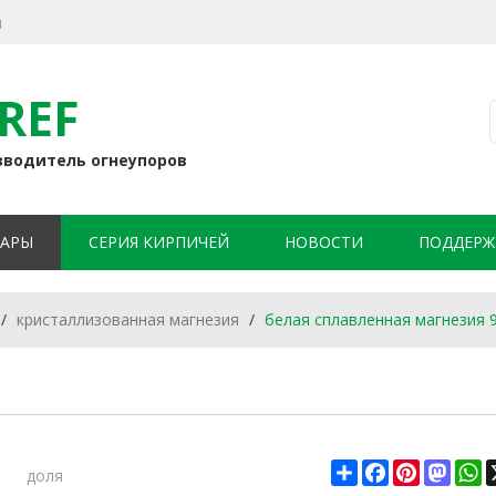
я
REF
зводитель огнеупоров
АРЫ
СЕРИЯ КИРПИЧЕЙ
НОВОСТИ
ПОДДЕРЖ
/
кристаллизованная магнезия
/
белая сплавленная магнезия 
доля
Share
Facebook
Pinterest
Mast
W