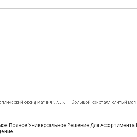
аллический оксид магния 97,5%
большой кристалл слитый маг
ое Полное Универсальное Решение Для Ассортимента
щение.