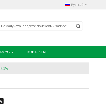
Русский
КА УСЛУГ
КОНТАКТЫ
97,5%
odon
hatsApp
X