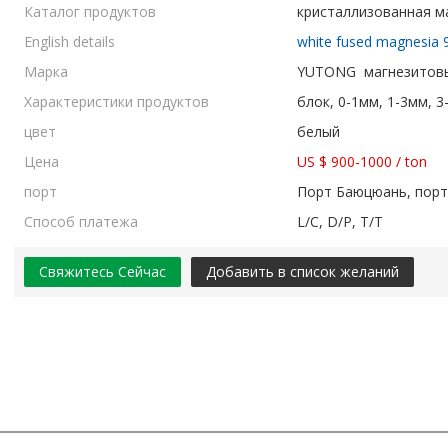
Каталог продуктов
кристаллизованная м
English details
white fused magnesia 
Марка
YUTONG магнезитовы
Характеристики продуктов
блок, 0-1мм, 1-3мм, 
цвет
белый
Цена
US $ 900-1000
/
ton
порт
Порт Баюцюань, порт
Способ платежа
L/C, D/P, T/T
Свяжитесь Сейчас
Добавить в список желаний