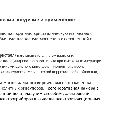
незия введение и применение
чающая крупную кристаллическую магнезию с
обычную плавленую магнезию с окрашенной в
ристалл)
изготавливается путем плавления
го кальцинированного магнезита при высокой температуре
истиками цельного кристалла, плотной текстурой,
характеристиками и высокой коррозионной стойкостью,
а магнезиального кирпича высокого качества,
онолитных огнеупоров,
регенеративная камера в
нной печи плавучим способом, электропечи,
электроприборов в качестве электроизоляционных