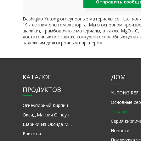
Отправить сообщ
Dashiqiao Yutong огнеупорные материалы co., Ltd. 
19 - летним опытом экспорта. Мы в основном произв
шарики), трамбовочные материалы, а также MgO - C, 
достаточных поставках, конкурентоспособных ценах 
надежным долгосрочным партнером.
КАТАЛОГ
ДОМ
ПРОДУКТОВ
YUTONG REF
Основные сер
Огнеупорный Кирпич
Товары
Оксид Магния Огнеупорное Сырье
Серия кирпич
Шарики Из Оксида Магния
Новости
Брикеты
Поддержка ус