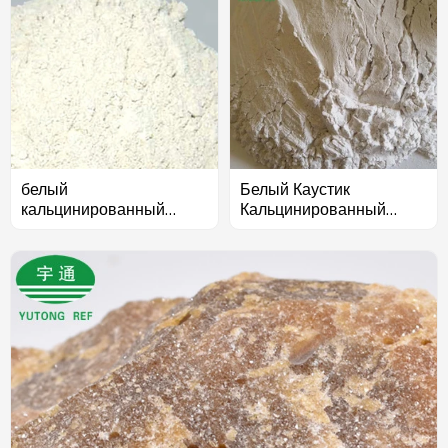
белый
Белый Каустик
кальцинированный
Кальцинированный
порошок оксида магния
Магнезит 96%
90%