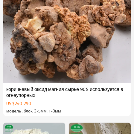
коричневый оксид магния сырье 90% используется в
огнеупорных
US $
240
-
290
модель : блок, 3-5мм, 1-3мм