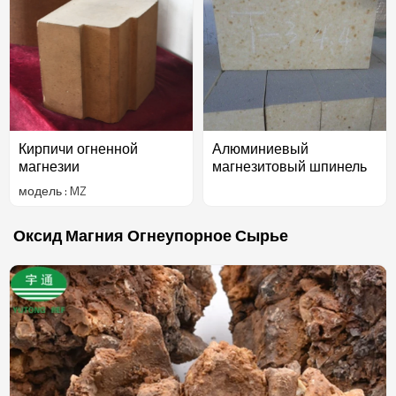
полную комбинацию высокопроизводительных огнеупорных
материалов. Наша цель - стать вашим самым надежным
партнером и приветствовать вас в нашей компании для
ведения бизнеса.
Кирпичи огненной
Алюминиевый
магнезии
магнезитовый шпинель
модель : MZ
Оксид Магния Огнеупорное Сырье