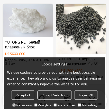
YUTONG REF белый
плавленый блок
глинозема для
US $
600
-
800
огнеупорного
YUTONG REF черный
модель : блок, 0-1мм, 1-3мм,
плавленого оксида
3-5мм
карбид кремния 97,5%
Cookie settings
магния
SiC для огнеупоров
US $
1200
-
1300
We use cookies to provide you with the best possible
модель : блок, 0-1мм, 1-3мм,
experience. They also allow us to analyze user behavior in
3-5мм
order to constantly improve the website for you.
продукт
Ключевые слова
блог
Новости
случай
Accept all
Accept Selection
Reject All
ЧАВО
Дружные ссылки
Главная
поиск
категория
Отправить запрос
Necessary
Analytics
Preferences
Marketing
Заявление о конфиденциальности