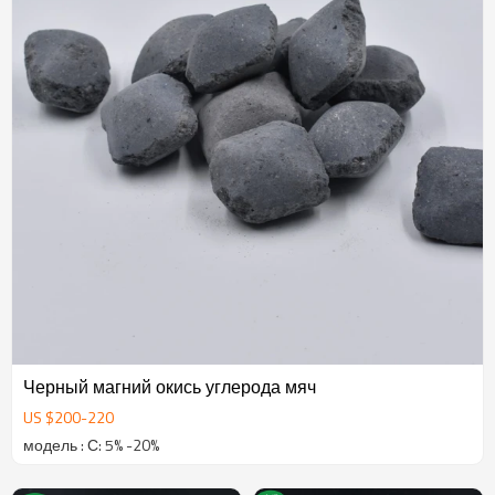
Черный магний окись углерода мяч
US $
200
-
220
модель : С: 5% -20%