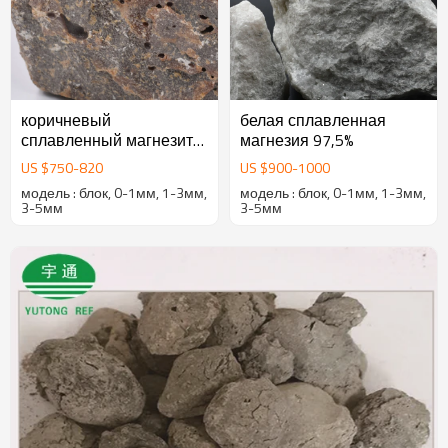
коричневый
белая сплавленная
сплавленный магнезит
магнезия 97,5%
97%
US $
750
-
820
US $
900
-
1000
модель : блок, 0-1мм, 1-3мм,
модель : блок, 0-1мм, 1-3мм,
3-5мм
3-5мм