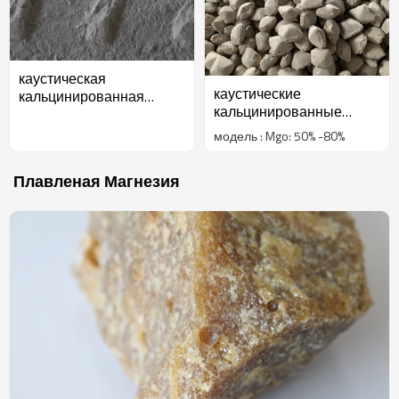
каустическая
каустические
кальцинированная
кальцинированные
магнезия 90%
магнезиальные брикеты
модель : Mgo: 50% -80%
65%
Плавленая Магнезия