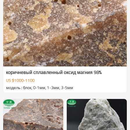
коричневый сплавленный оксид магния 98%
US $
1000
-
1100
модель : блок, 0-1мм, 1-3мм, 3-5мм