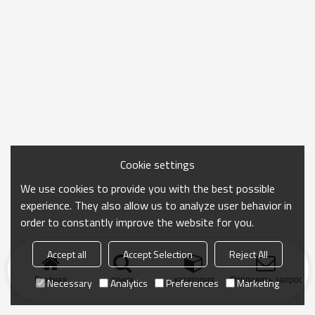
Cookie settings
We use cookies to provide you with the best possible
experience. They also allow us to analyze user behavior in
order to constantly improve the website for you.
Accept all
Accept Selection
Reject All
Главная
поиск
категория
Отправить запрос
Necessary
Analytics
Preferences
Marketing