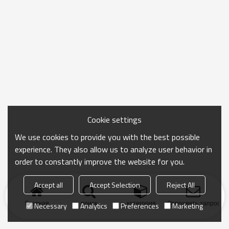
Cookie settings
We use cookies to provide you with the best possible
experience. They also allow us to analyze user behavior in
order to constantly improve the website for you.
Accept all
Accept Selection
Reject All
Главная
поиск
категория
Отправить запрос
Necessary
Analytics
Preferences
Marketing