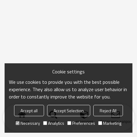
Cookie settings
We use cookies to provide you with the best possible
experience. They also allow us to analyze user behavior in
order to constantly improve the website for you.
Accept all
Accept Selection
Reject All
Главная
поиск
категория
Отправить запрос
Necessary
Analytics
Preferences
Marketing