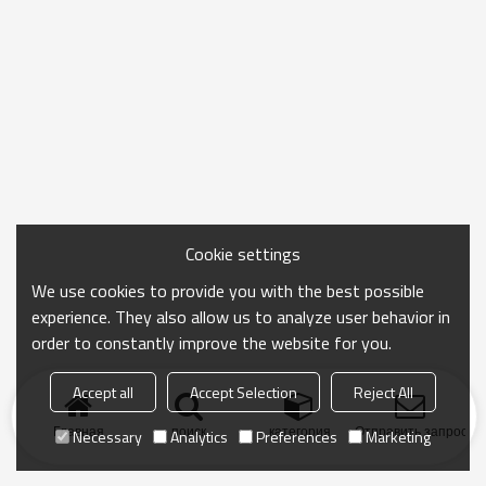
Cookie settings
We use cookies to provide you with the best possible
experience. They also allow us to analyze user behavior in
order to constantly improve the website for you.
Accept all
Accept Selection
Reject All
Главная
поиск
категория
Отправить запрос
Necessary
Analytics
Preferences
Marketing