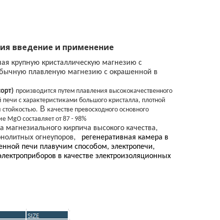
зия введение и применение
чая крупную кристаллическую магнезию с
обычную плавленую магнезию с окрашенной в
орт)
производится путем плавления высококачественного
й печи с характеристиками большого кристалла, плотной
В
 стойкостью.
качестве превосходного основного
е MgO составляет от 87 - 98%
а магнезиального кирпича высокого качества,
онолитных огнеупоров,
регенеративная камера в
нной печи плавучим способом, электропечи,
электроприборов в качестве электроизоляционных