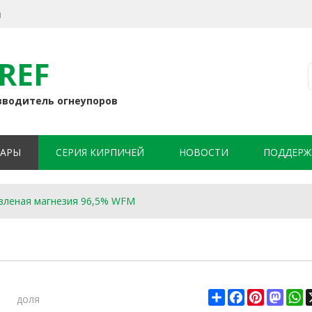
я
REF
зводитель огнеупоров
АРЫ
СЕРИЯ КИРПИЧЕЙ
НОВОСТИ
ПОДДЕРЖ
вленая магнезия 96,5% WFM
доля
Share
Facebook
Pinterest
Mast
W