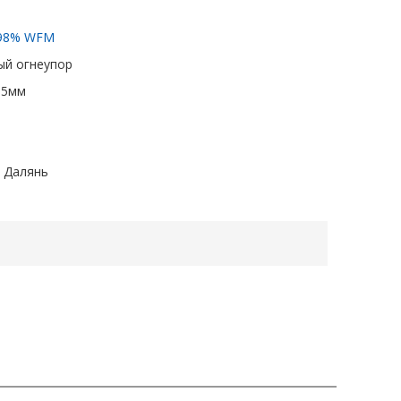
a 98% WFM
й огнеупор
3-5мм
 Далянь