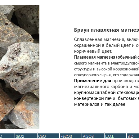
Браун плавленая магне
Сплавленная магнезия, вклю
окрашенной в белый цвет и 
коричневый цвет.
Плавленая магнезия (обычный с
сырого магнезита в электродугово
структуры и высокой коррозионной
огнеупорного сырья, его содержани
Применение для
производств
магнезиального карбона и м
крупномасштабной стекловаре
конвертерной печи, бытовых 
материалов и так далее.