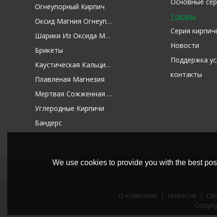
Основные сер
Огнеупорный Кирпич
Товары
Оксид Магния Огнеупорное Сырье
Серия кирпич
Шарики Из Оксида Магния
Новости
Брикеты
Поддержка ус
Каустическая Кальцинированная Магнезия
контакты
Плавленая Магнезия
Мертвая Сожженная Магнезия
Углеродные Кирпичи
Бандерс
We use cookies to provide you with the best poss
О компании
Новости
Св
Copyri