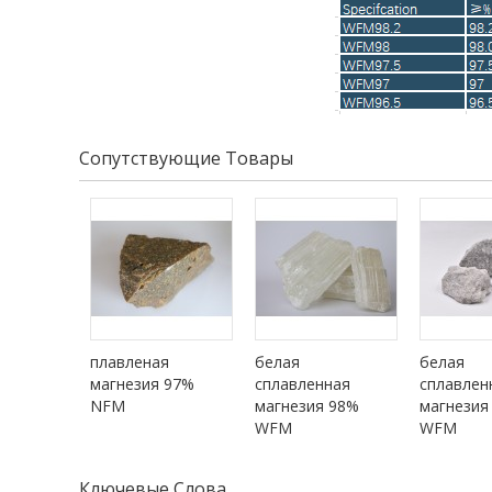
Сопутствующие Товары
плавленая
белая
белая
магнезия 97%
сплавленная
сплавлен
NFM
магнезия 98%
магнезия
WFM
WFM
Ключевые Слова