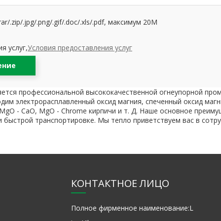
.zip/.jpg/.png/.gif/.doc/.xls/.pdf, максимум 20M
я услуг,
Условия предоставления услуг
ение
является профессиональной высококачественной огнеупорной пр
одим электрорасплавленный оксид магния, спеченный оксид маг
MgO - CaO, MgO - Chrome кирпичи и т. Д. Наше основное преим
и быстрой транспортировке. Мы тепло приветствуем вас в сотр
КОНТАКТНОЕ ЛИЦО
Полное фирменное наименование:
L