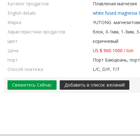
Каталог продуктов
Плавленая магнезия
English details
white fused magnesi
Марка
YUTONG магнезитовы
Характеристики продуктов
блок, 0-1мм, 1-3мм, 
цвет
коричневый
Цена
US $ 900-1000
/
ton
порт
Порт Баюцюань, порт
Способ платежа
L/C, D/P, T/T
Свяжитесь Сейчас
Добавить в список желаний