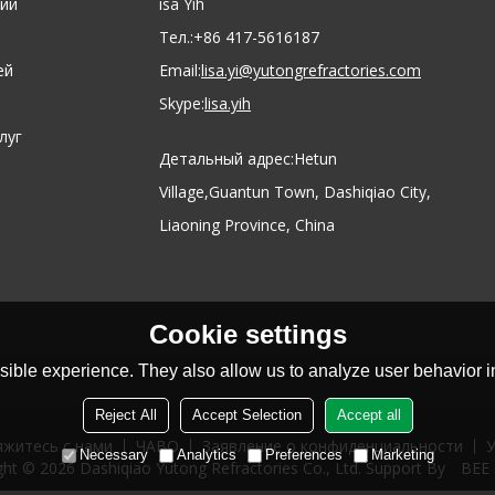
ии
isa Yih
Тел.:
+86 417-5616187
ей
Email:
lisa.yi@yutongrefractories.com
Skype:
lisa.yih
луг
Детальный адрес:
Hetun
Village,Guantun Town, Dashiqiao City,
Liaoning Province, China
Cookie settings
ible experience. They also allow us to analyze user behavior in
Reject All
Accept Selection
Accept all
яжитесь с нами
ЧАВО
Заявление о конфиденциальности
У
Necessary
Analytics
Preferences
Marketing
ght © 2026
Dashiqiao Yutong Refractories Co., Ltd.
Support By
BEE 